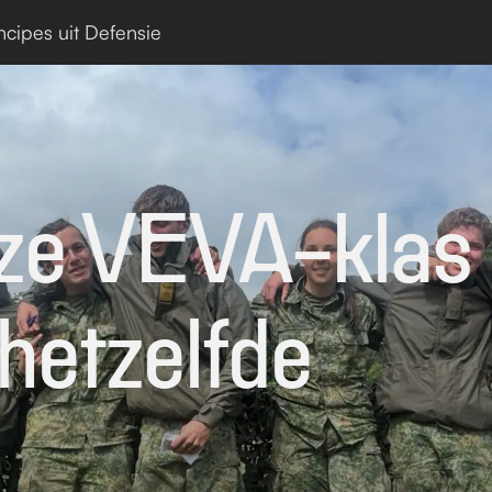
ncipes uit Defensie
e VEVA-klas 
hetzelfde 