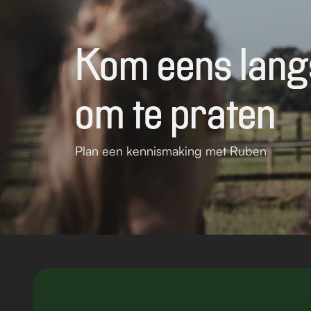
Kom eens langs
om te praten
Plan een kennismaking met Ruben
Contact
Scholen