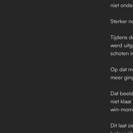
niet onder
Sterker n
Tijdens d
werd uitg
schoten i
Op dat mo
meer gin
Dat beeld
niet klaa
win-mome
Dit laat 