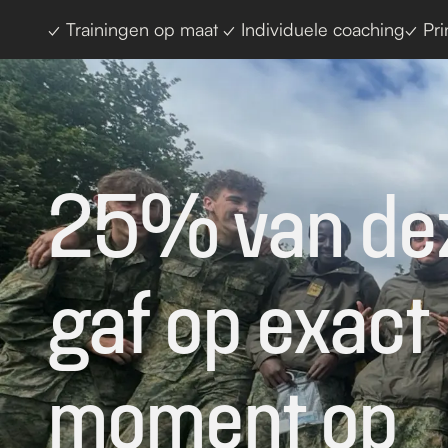
✓ Trainingen op maat 
✓ Individuele coaching
✓ Pri
25% van dez
gaf op exact 
moment op