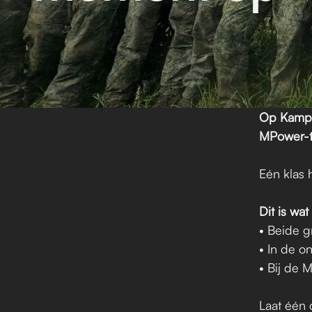
Op Kamp 
MPower-t
Eén klas 
Dit is wa
• Beide g
• In de o
• Bij de 
Laat één 