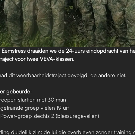
Eemstress draaiden we de 24-uurs eindopdracht van het
raject voor twee VEVA-klassen.
had dit weerbaarheidstraject gevolgd, de andere niet.
t er gebeurde:
roepen startten met 30 man
ngetrainde groep vielen 19 uit
MPower-groep slechts 2 (blessuregevallen)
ding duidelijk zijn: de lui die overbleven zonder training 