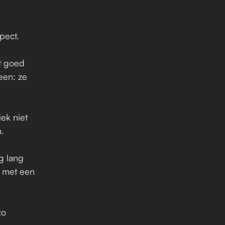
pect.
 goed 
en: ze 
k niet 
. 
 lang 
 met een 
o 