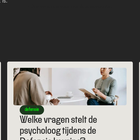
 is.
‹ Dit is wat je moet weten over de capaciteitentest
defensie
Welke vragen stelt de 
psycholoog tijdens de 