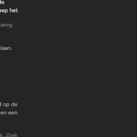
e 
eep het.
uwing 
aan. 
d op de 
en een 
k. Zoek 