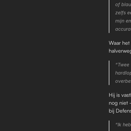
of blau
zelfs e
mijn em
accuraa
Waar het 
halverwe
“Twee t
hardlo
overbel
Hij is va
nog niet –
bij Defens
“Ik he