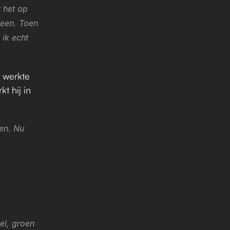
 het op 
en. Toen 
ik echt 
 werkte 
t hij in 
en. Nu 
el, groen 