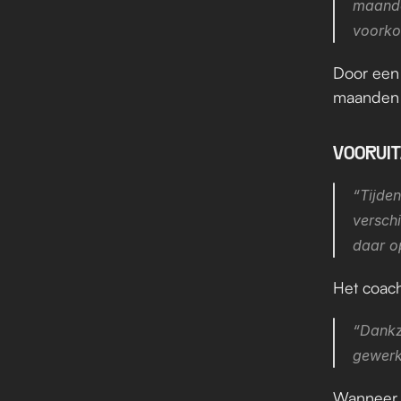
maande
voorko
Door een 
maanden 
VOORUIT
“Tijden
verschi
daar op
Het coach
“Dankzi
gewerkt
Wanneer h