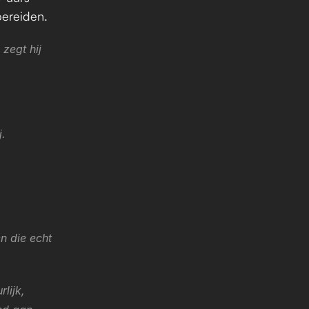
bereiden.
zegt hij 
j.
n die echt 
ijk, 