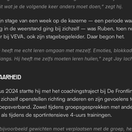
it wat je de volgende keer anders moet doen,” zegt hij.
ijn stage van een week op de kazerne – een periode waar
g in de weerstand ging bij zichzelf – was Ruben, toen no
ur bij VEVA, ook zijn stagebegeleider. Daar begon het.
 heeft me echt leren omgaan met mezelf. Emoties, blokkades
ngs. Hij heeft me zelfs moeten leren huilen,” zegt Jay lac
AARHEID
s 2024 startte hij met het coachingstraject bij De Frontlin
 zichzelf openstellen richting anderen en zijn gevoelens te
roepsverband. Zowel tijdens groepsgesprekken met ande
als tijdens de sportintensieve 4-uurs trainingen.
 bijvoorbeeld gewichten moet verplaatsen met de groep, heb