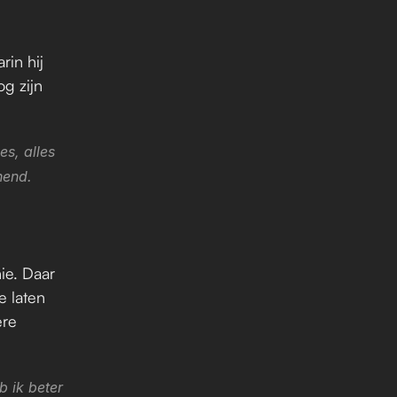
in hij 
g zijn 
, alles 
hend.
ie. Daar 
 laten 
re 
 ik beter 