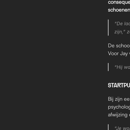
consequen
schoenen
“De la
zijn,” z
De school
Voor Jay 
“Hij wa
STARTP
Bij zijn 
psycholog
afwijzing
“Je wo