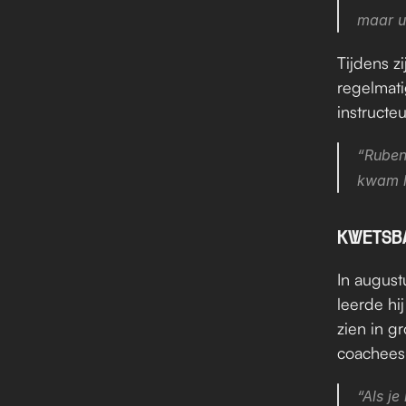
maar u
Tijdens z
regelmati
instructe
“Ruben
kwam la
KWETSB
In augustu
leerde hij
zien in g
coachees 
“Als je