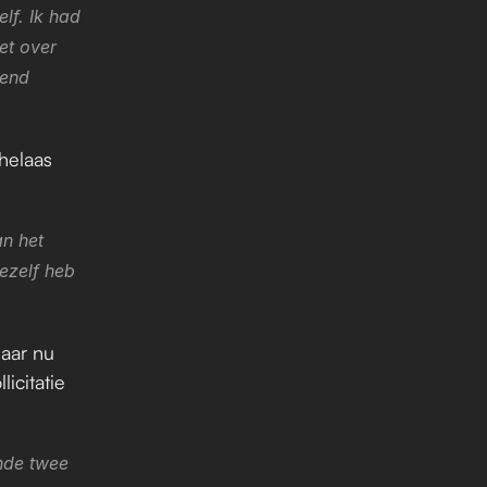
f. Ik had 
et over 
end 
elaas 
n het 
zelf heb 
aar nu 
icitatie 
de twee 