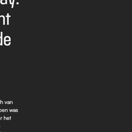
t 
e 
h van 
ben was 
 het 
 