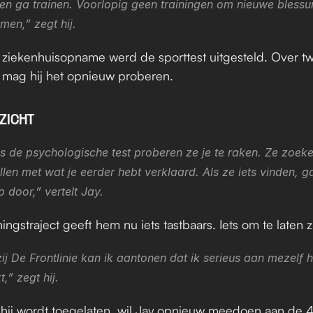
n ga trainen. Voorlopig geen trainingen om nieuwe blessure
men,” zegt hij.
ziekenhuisopname werd de sporttest uitgesteld. Over tw
mag hij het opnieuw proberen.
ZICHT
s de psychologische test proberen ze je te raken. Ze zoeke
llen met wat je eerder hebt verklaard. Als ze iets vinden, g
 door,” vertelt Jay.
ingstraject geeft hem nu iets tastbaars. Iets om te laten z
j De Frontlinie kan ik aantonen dat ik serieus aan mezelf h
,” zegt hij.
ij wordt toegelaten, wil Jay opnieuw meedoen aan de 4