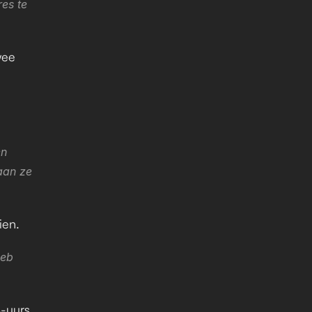
s te 
ee 
n 
aan ze 
ien.
eb 
-uurs 