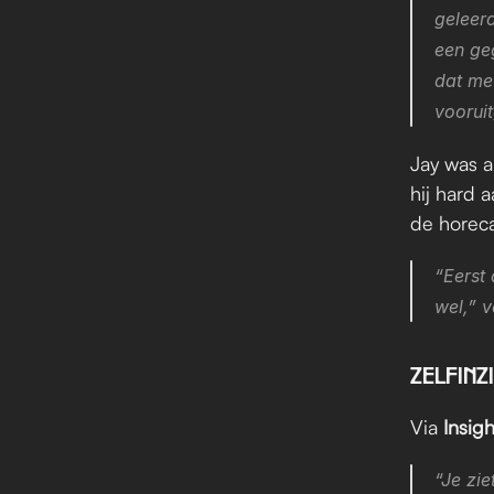
geleerd
een ge
dat me
voorui
Jay was a
hij hard a
de horeca
“Eerst 
wel,” ve
ZELFINZ
Via 
Insig
“Je zie