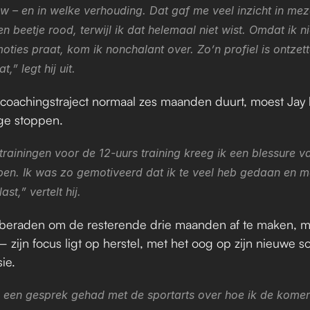
w – en in welke verhouding. Dat gaf me veel inzicht in mezel
en beetje rood, terwijl ik dat helemaal niet wist. Omdat ik ni
oties praat, kom ik nonchalant over. Zo’n profiel is ontzett
t,” legt hij uit.
coachingstraject normaal zes maanden duurt, moest Jay h
ge stoppen.
rainingen voor de 12-uurs training kreeg ik een blessure va
pen. Ik was zo gemotiveerd dat ik te veel heb gedaan en me
ast,” vertelt hij.
stberaden om de resterende drie maanden af te maken, m
 zijn focus ligt op herstel, met het oog op zijn nieuwe soll
ie.
b een gesprek gehad met de sportarts over hoe ik de komen