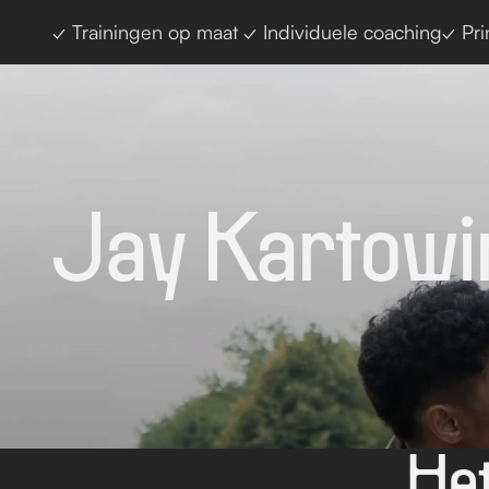
✓ Trainingen op maat 
✓ Individuele coaching
✓ Pri
Jay Kartowir
Het