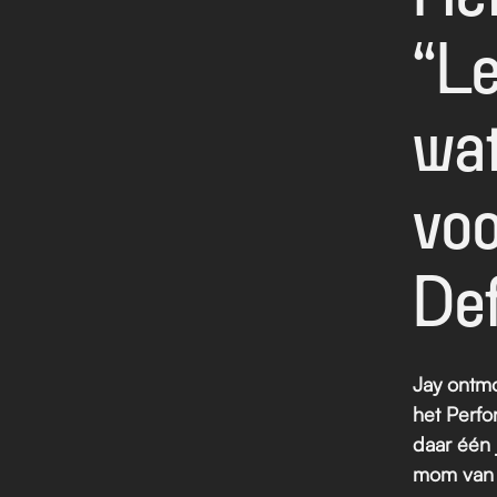
“Le
wat
voo
Def
Jay ontm
het 
Perfo
daar één 
mom van c