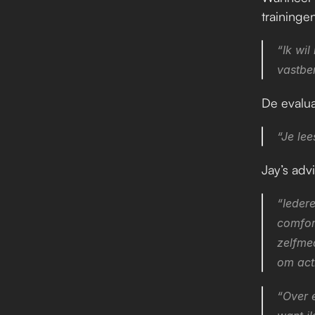
traininge
“Ik wil
vastbe
De evalua
“Je lee
Jay’s adv
“Iedere
comfor
zelfmed
om acti
“Over e