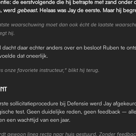
tie: de eerstvolgende die hij betrapte met zand onder d
, werd 
gebeast
. Helaas was Jay de eerste. Maar hij begr
atste waarschuwing moet dan ook écht de laatste waarsch
egt hij.
 dacht daar echter anders over en besloot Ruben te ontsl
voelde dat oneerlijk.
s onze favoriete instructeur,” blikt hij terug.
UNT
eerste sollicitatieprocedure bij Defensie werd Jay afgekeur
ische test. Geen duidelijke reden, geen feedback – alle
 en een wachttijd van een jaar.
rdt gewoon linea recta naar huis gestuurd. Zonder feedbac