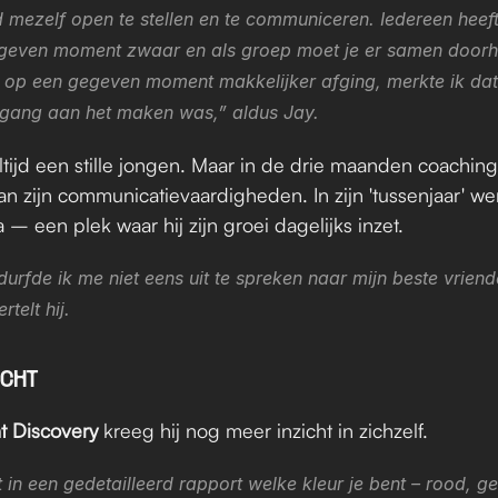
 mezelf open te stellen en te communiceren. Iedereen heeft
geven moment zwaar en als groep moet je er samen doorhe
 op een gegeven moment makkelijker afging, merkte ik dat 
tgang aan het maken was,” aldus Jay.
ltijd een stille jongen. Maar in de drie maanden coaching
an zijn communicatievaardigheden. In zijn 'tussenjaar' werk
 – een plek waar hij zijn groei dagelijks inzet.
durfde ik me niet eens uit te spreken naar mijn beste vriend
rtelt hij.
ICHT
ht Discovery
 kreeg hij nog meer inzicht in zichzelf.
t in een gedetailleerd rapport welke kleur je bent – rood, ge