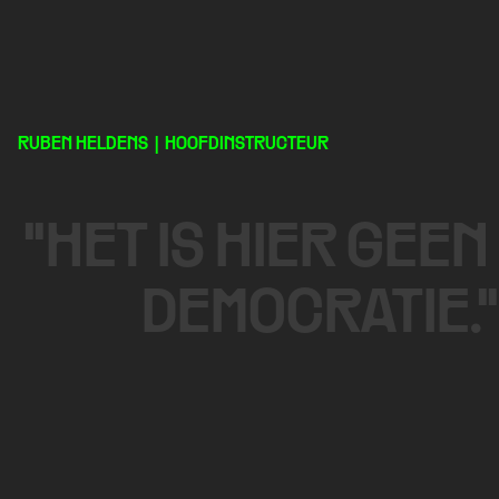
RUBEN HELDENS  |  HOOFDINSTRUCTEUR
"Iemand
fysiek
afbreken
is
makkelijk,
dit
"HET IS HIER GEEN 
vervolgens
inzetten
als
doel
om
iemand
te
verbeteren,
dat
is
de
DEMOCRATIE."
kunst."