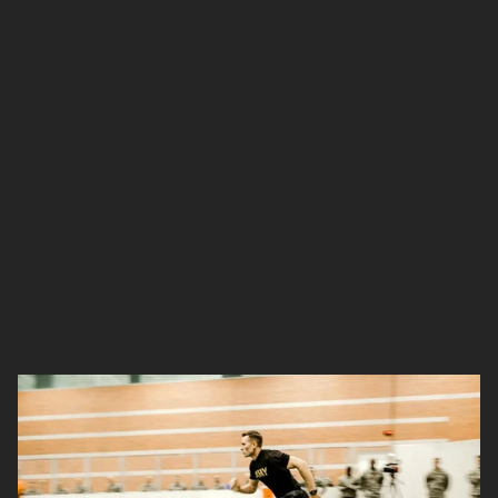
Dit
is
de
Defensie
keuring