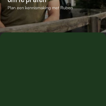
Plan een kennismaking met Ruben
Contact
AANBOD
Trainingen
Coaching
Defensie keuring
Seminars
VOOR WIE
Scholen
Bedrijven
Particulieren
OVER DE FRONTLINIE
Ons verhaal
In de media
Contact
Blogs