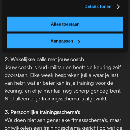
opzichte van de eisen van Defensie: fysiek, mentaal 
Details tonen
en qua kennis van de keuringsdag. Daaruit volgt 
een plan voor jouw voorbereiding op de Defensie 
Alles toestaan
keuring, opgebouwd rond de fysieke, 
psychologische en medische onderdelen. We doen 
Aanpassen
niet aan standaard schema's, maar aan maatwerk.
2. Wekelijkse calls met jouw coach
Jouw coach is oud-militair en heeft de keuring zelf 
doorstaan. Elke week bespreken jullie waar je last 
van hebt, wat er beter kan in je training voor de 
keuring, en of je mentaal nog scherp genoeg bent. 
Niet alleen of je trainingsschema is afgevinkt.
3. Persoonlijke trainingsschema's
We doen niet aan generieke fitnessschema's, maar 
ontwikkelen een trainingsschema gericht op wat de 