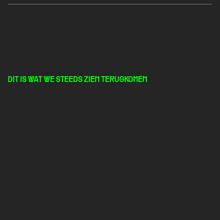
DIT IS WAT WE STEEDS ZIEN TERUGKOMEN
Wat
zijn
de
meest
gemaakte
fouten
bij
de
Defensie
keuring?
Te laat beginnen met 
voorbereiden
Denk je dat je binnen twee weken topfit 
bent? Droom lekker verder.