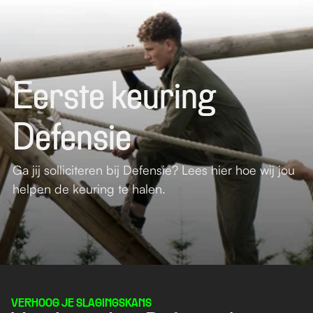
Eerste keuring 
Defensie
Ga jij solliciteren bij Defensie? Lees hier hoe wij jou
helpen de keuring te halen.
Stuur ons een bericht
VERHOOG JE SLAGINGSKANS