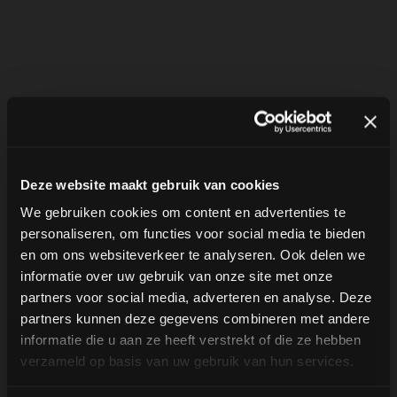
Deze website maakt gebruik van cookies
WIJ MAKEN JE GEREED VOOR DE KEURING
Het Voorbereiding Traject voor 
We gebruiken cookies om content en advertenties te
personaliseren, om functies voor social media te bieden
Defensie
en om ons websiteverkeer te analyseren. Ook delen we
informatie over uw gebruik van onze site met onze
Je hebt nu een beeld wat je te wachten staat. Dit is 
partners voor social media, adverteren en analyse. Deze
hoe De Frontlinie jou helpt in je voorbereiding op de 
partners kunnen deze gegevens combineren met andere
Defensie keuring.
informatie die u aan ze heeft verstrekt of die ze hebben
verzameld op basis van uw gebruik van hun services.
1. Persoonlijk plan van aanpak
We brengen eerst in kaart waar jij nu staat ten 